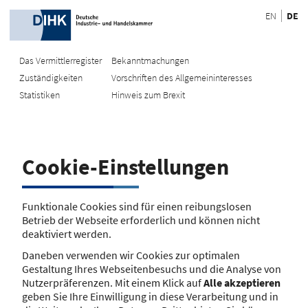
EN
DE
Das Vermittlerregister
Bekanntmachungen
Zuständigkeiten
Vorschriften des Allgemeininteresses
Recherche
Statistiken
Hinweis zum Brexit
EU-Register
Recherche
Registrierungsnummer eingeben
Cookie-Einstellungen
Mit Name/Anschrift suchen
Funktionale Cookies sind für einen reibungslosen
Suche
Betrieb der Webseite erforderlich und können nicht
deaktiviert werden.
Daneben verwenden wir Cookies zur optimalen
Gestaltung Ihres Webseitenbesuchs und die Analyse von
Nutzerpräferenzen. Mit einem Klick auf
Alle akzeptieren
geben Sie Ihre Einwilligung in diese Verarbeitung und in